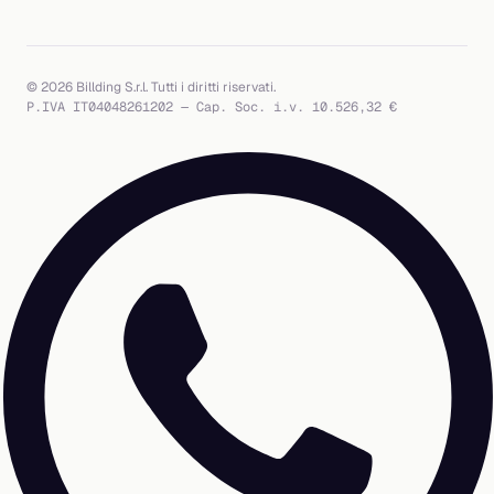
© 2026 Billding S.r.l. Tutti i diritti riservati.
P.IVA IT04048261202 — Cap. Soc. i.v. 10.526,32 €