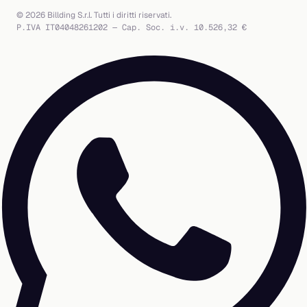
© 2026 Billding S.r.l. Tutti i diritti riservati.
P.IVA IT04048261202 — Cap. Soc. i.v. 10.526,32 €